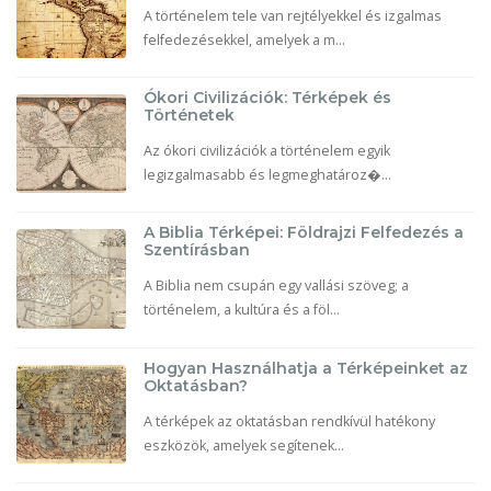
A történelem tele van rejtélyekkel és izgalmas
felfedezésekkel, amelyek a m...
Ókori Civilizációk: Térképek és
Történetek
Az ókori civilizációk a történelem egyik
legizgalmasabb és legmeghatároz�...
A Biblia Térképei: Földrajzi Felfedezés a
Szentírásban
A Biblia nem csupán egy vallási szöveg; a
történelem, a kultúra és a föl...
Hogyan Használhatja a Térképeinket az
Oktatásban?
A térképek az oktatásban rendkívül hatékony
eszközök, amelyek segítenek...