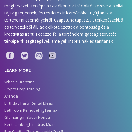
megtervezett térképeink az ókori civilizációktól kezdve a bibliai
tájakig terjednek, és részletes információkat nyújtanak a
történelmi eseményekről. Csapatunk tapasztalt térképészekből
és tervezőkből áll, akik elkötelezettek a pontosság és a
kreativitás iránt. Fedezze fel a történelem gazdag szövetét
térképeink segítségével, amelyek inspirálnak és tanítanak!
LEARN MORE
What is Branzino
Crypto Prop Trading
Arencia
Birthday Party Rental Ideas
Bathroom Remodeling Fairfax
Glamping in South Florida
Rent Lamborghini Urus Miami
Ray Coniff - Christmas with Coniff