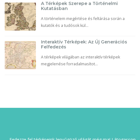
A Térképek Szerepe a Történelmi
Kutatásban
A történelem megértése és feltárása során a
kutatók és a tudósok kül...
Interaktív Térképek: Az Új Generációs
Felfedezés
A térképek világában az interaktív térképek
megjelenése forradalmasítot...
Fedezze fel térképeink lenyűgöző világát még ma! Látogasson